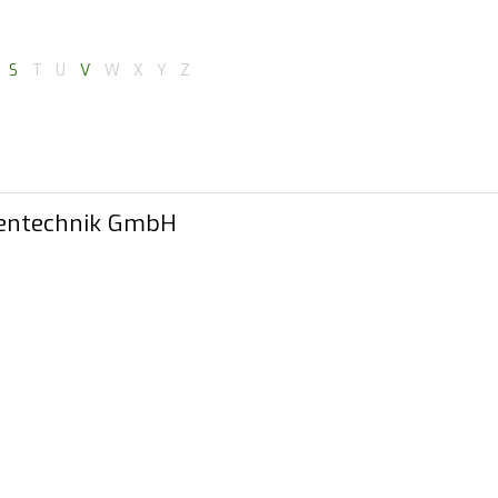
S
T
U
V
W
X
Y
Z
entechnik GmbH