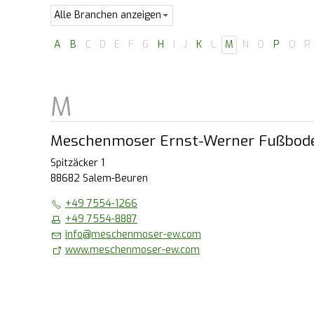
A
B
C
D
E
F
G
H
I
J
K
L
M
N
O
P
Q
R
Meschenmoser Ernst-Werner Fußbod
Spitzäcker 1
88682 Salem-Beuren
+49 7554-1266
+49 7554-8887
info
@
meschenmoser-ew.com
www.meschenmoser-ew.com