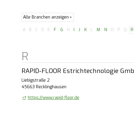
A
B
C
D
E
F
G
H
I
J
K
L
M
N
O
P
Q
R
RAPID-FLOOR Estrichtechnologie Gm
Liebigstraße 2
45663 Recklinghausen
https://www.rapid-floor.de